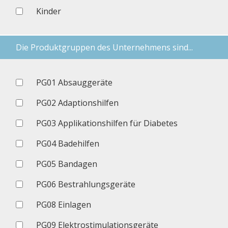
Kinder
Die Produktgruppen des Unternehmens sind...
PG01 Absauggeräte
PG02 Adaptionshilfen
PG03 Applikationshilfen für Diabetes
PG04 Badehilfen
PG05 Bandagen
PG06 Bestrahlungsgeräte
PG08 Einlagen
PG09 Elektrostimulationsgeräte